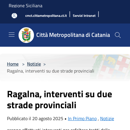
Salta al contenuto principale
Regione Siciliana
|
|
cmct.cittametropolitana.ct.it
Servizi Intranet
Città Metropolitana di Catania
Home
>
Notizie
>
Ragalna, interventi su due strade provinciali
Ragalna, interventi su due
strade provinciali
Pubblicato il 20 agosto 2025 •
In Primo Piano
,
Notizie