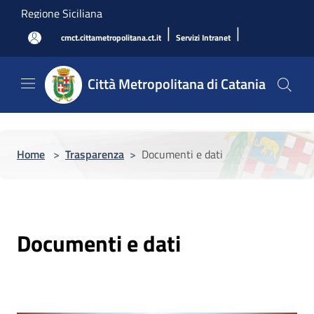
Salta al contenuto principale
Regione Siciliana
|
|
cmct.cittametropolitana.ct.it
Servizi Intranet
Città Metropolitana di Catania
Home
>
Trasparenza
>
Documenti e dati
Documenti e dati