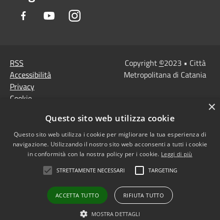
Facebook
Youtube
Instagram
RSS
Copyright
©
2023 • Città
Accessibilità
Metropolitana di Catania
Privacy
Cookie
×
Mappa del sito
Questo sito web utilizza cookie
Note Legali
Agenzia per l'Italia
Questo sito web utilizza i cookie per migliorare la tua esperienza di
navigazione. Utilizzando il nostro sito web acconsenti a tutti i cookie
digitale
in conformità con la nostra policy per i cookie.
Leggi di più
Dichiarazione di
STRETTAMENTE NECESSARI
TARGETING
accessibilità
Dichiarazione di
ACCETTA TUTTO
RIFIUTA TUTTO
accessibilità PagoPa
Obiettivi di accessibilità
MOSTRA DETTAGLI