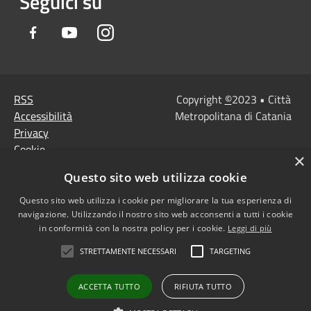
Seguici su
Facebook
Youtube
Instagram
RSS
Copyright
©
2023 • Città
Accessibilità
Metropolitana di Catania
Privacy
Cookie
×
Mappa del sito
Questo sito web utilizza cookie
Note Legali
Agenzia per l'Italia
Questo sito web utilizza i cookie per migliorare la tua esperienza di
navigazione. Utilizzando il nostro sito web acconsenti a tutti i cookie
digitale
in conformità con la nostra policy per i cookie.
Leggi di più
Dichiarazione di
STRETTAMENTE NECESSARI
TARGETING
accessibilità
Dichiarazione di
ACCETTA TUTTO
RIFIUTA TUTTO
accessibilità PagoPa
Obiettivi di accessibilità