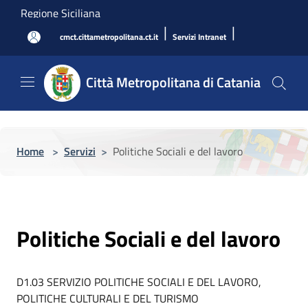
Salta al contenuto principale
Regione Siciliana
|
|
cmct.cittametropolitana.ct.it
Servizi Intranet
Città Metropolitana di Catania
Home
>
Servizi
>
Politiche Sociali e del lavoro
Politiche Sociali e del lavoro
D1.03 SERVIZIO POLITICHE SOCIALI E DEL LAVORO,
POLITICHE CULTURALI E DEL TURISMO