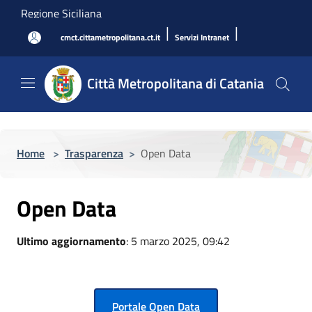
Salta al contenuto principale
Regione Siciliana
|
|
cmct.cittametropolitana.ct.it
Servizi Intranet
Città Metropolitana di Catania
Home
>
Trasparenza
>
Open Data
Open Data
Ultimo aggiornamento
: 5 marzo 2025, 09:42
Portale Open Data