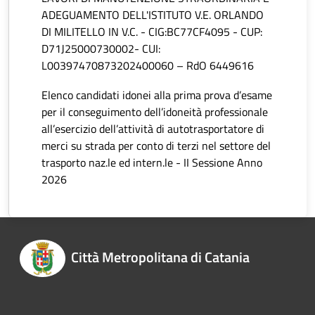
ADEGUAMENTO DELL'ISTITUTO V.E. ORLANDO
DI MILITELLO IN V.C. - CIG:BC77CF4095 - CUP:
D71J25000730002- CUI:
L00397470873202400060 – RdO 6449616
Elenco candidati idonei alla prima prova d’esame
per il conseguimento dell’idoneità professionale
all’esercizio dell’attività di autotrasportatore di
merci su strada per conto di terzi nel settore del
trasporto naz.le ed intern.le - II Sessione Anno
2026
Città Metropolitana di Catania