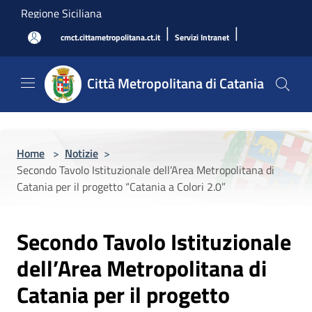
Salta al contenuto principale
Regione Siciliana
|
|
cmct.cittametropolitana.ct.it
Servizi Intranet
Città Metropolitana di Catania
Home
>
Notizie
>
Secondo Tavolo Istituzionale dell’Area Metropolitana di
Catania per il progetto “Catania a Colori 2.0”
Secondo Tavolo Istituzionale
dell’Area Metropolitana di
Catania per il progetto