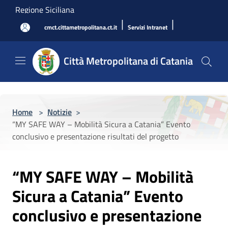
Salta al contenuto principale
Regione Siciliana
|
|
cmct.cittametropolitana.ct.it
Servizi Intranet
Città Metropolitana di Catania
Home
>
Notizie
>
“MY SAFE WAY – Mobilità Sicura a Catania” Evento
conclusivo e presentazione risultati del progetto
“MY SAFE WAY – Mobilità
Sicura a Catania” Evento
conclusivo e presentazione