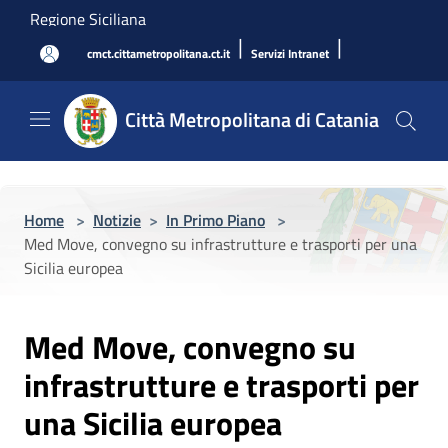
Salta al contenuto principale
Regione Siciliana
|
|
cmct.cittametropolitana.ct.it
Servizi Intranet
Città Metropolitana di Catania
Home
>
Notizie
>
In Primo Piano
>
Med Move, convegno su infrastrutture e trasporti per una
Sicilia europea
Med Move, convegno su
infrastrutture e trasporti per
una Sicilia europea