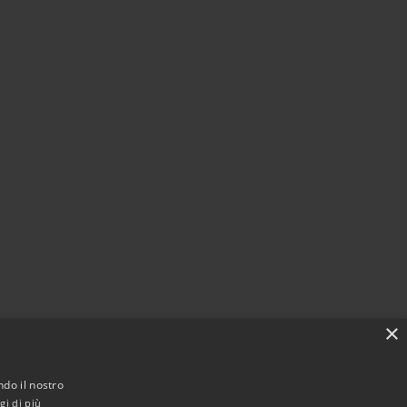
×
ndo il nostro
gi di più