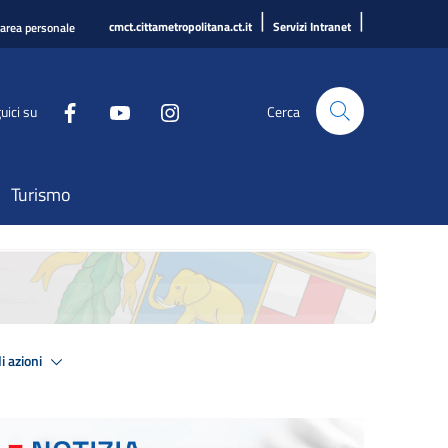
|
|
cmct.cittametropolitana.ct.it
Servizi Intranet
'area personale
uici su
Cerca
Turismo
i azioni