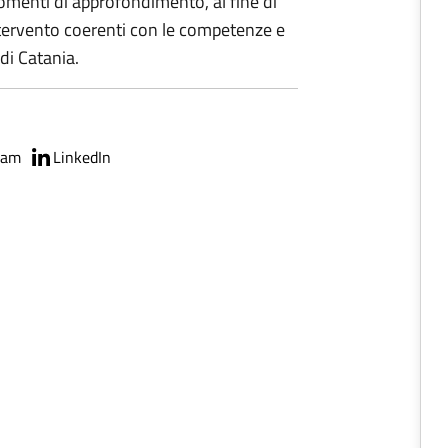
momenti di approfondimento, al fine di
intervento coerenti con le competenze e
di Catania.
ram
LinkedIn