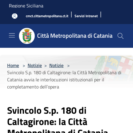
Salta al contenuto principale
Regione Siciliana
|
|
cmct.cittametropolitana.ct.it
Servizi Intranet
Città Metropolitana di Catania
Home
>
Notizie
>
Notizie
>
Svincolo S.p. 180 di Caltagirone: la Città Metropolitana di
Catania avvia le interlocuzioni istituzionali per il
completamento dell’opera
Svincolo S.p. 180 di
Caltagirone: la Città
Metropolitana di Catania