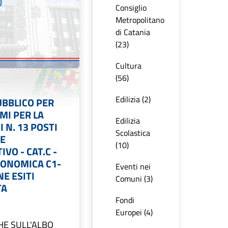
Consiglio
Metropolitano
di Catania
(23)
Cultura
(56)
Edilizia (2)
BBLICO PER
AMI PER LA
Edilizia
 N. 13 POSTI
Scolastica
RE
(10)
VO - CAT.C -
CONOMICA C1-
Eventi nei
E ESITI
Comuni (3)
TA
Fondi
Europei (4)
HE SULL'ALBO