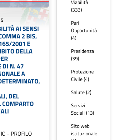
Viabilità
(333)
25
Pari
ILITÀ AI SENSI
Opportunità
 COMMA 2 BIS,
(4)
 165/2001 E
AMBITO DELLA
Presidenza
PER
(39)
 DI N. 47
Protezione
SONALE A
Civile (4)
DETERMINATO,
Salute (2)
I, DEL
L COMPARTO
Servizi
ALI
Sociali (13)
Sito web
IO - PROFILO
istituzionale