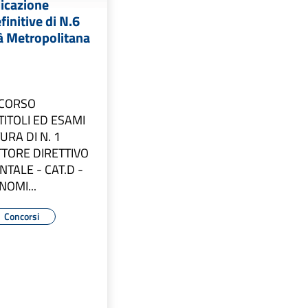
licazione
finitive di N.6
tà Metropolitana
NCORSO
TITOLI ED ESAMI
URA DI N. 1
TTORE DIRETTIVO
TALE - CAT.D -
NOMI...
Concorsi