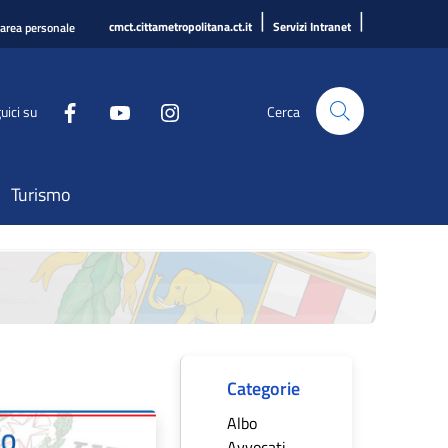
|
|
cmct.cittametropolitana.ct.it
Servizi Intranet
'area personale
uici su
Cerca
Turismo
Categorie
Albo
Avvocati