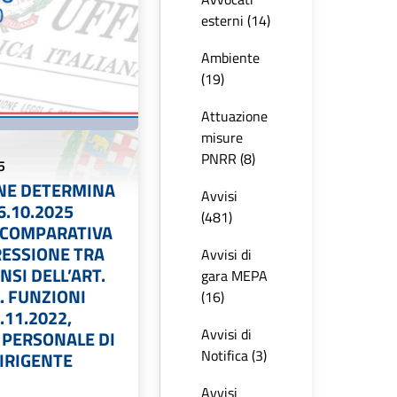
esterni (14)
Ambiente
(19)
Attuazione
misure
PNRR (8)
5
NE DETERMINA
Avvisi
6.10.2025
(481)
 COMPARATIVA
RESSIONE TRA
Avvisi di
ENSI DELL’ART.
gara MEPA
L. FUNZIONI
(16)
.11.2022,
Avvisi di
 PERSONALE DI
Notifica (3)
IRIGENTE
Avvisi