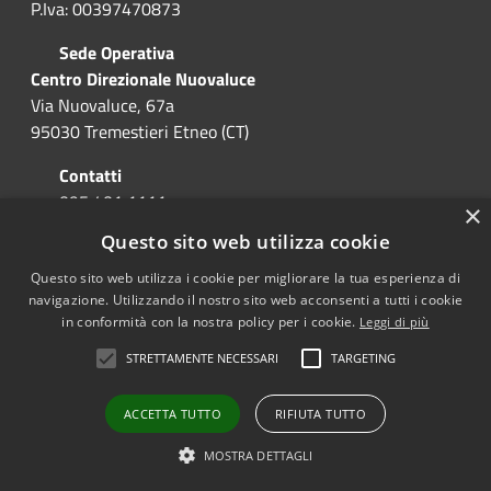
P.Iva: 00397470873
Sede Operativa
Centro Direzionale Nuovaluce
Via Nuovaluce, 67a
95030 Tremestieri Etneo (CT)
Contatti
095 401 1111
×
protocollo@pec.cittametropolitana.ct.it
Questo sito web utilizza cookie
RPD/DPO
Questo sito web utilizza i cookie per migliorare la tua esperienza di
dpo@cittametropolitana.ct.it
navigazione. Utilizzando il nostro sito web acconsenti a tutti i cookie
in conformità con la nostra policy per i cookie.
Leggi di più
Contenuti
STRETTAMENTE NECESSARI
TARGETING
Amministrazione
ACCETTA TUTTO
RIFIUTA TUTTO
La Città Metropolitana
MOSTRA DETTAGLI
Organi di Governo