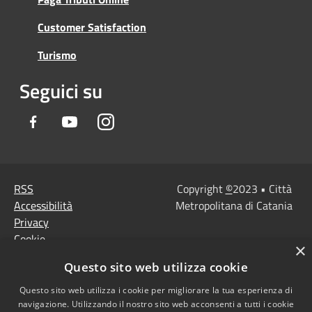
Customer Satisfaction
Turismo
Seguici su
Facebook
Youtube
Instagram
RSS
Copyright
©
2023 • Città
Accessibilità
Metropolitana di Catania
Privacy
Cookie
×
Mappa del sito
Questo sito web utilizza cookie
Note Legali
Agenzia per l'Italia
Questo sito web utilizza i cookie per migliorare la tua esperienza di
navigazione. Utilizzando il nostro sito web acconsenti a tutti i cookie
digitale