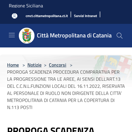
Salta al contenuto principale
Regione Siciliana
|
|
cmct.cittametropolitana.ct.it
Servizi Intranet
Città Metropolitana di Catania
Home
>
Notizie
>
Concorsi
>
PROROGA SCADENZA PROCEDURA COMPARATIVA PER
LA PROGRESSIONE TRA LE AREE, AI SENSI DELL’ART.13
DEL C.C.N.L.FUNZIONI LOCALI DEL 16.11.2022, RISERVATA
AL PERSONALE DI RUOLO NON DIRIGENTE DELLA CITTA’
METROPOLITANA DI CATANIA PER LA COPERTURA DI
N.113 POSTI
PROROGA SCADENZA