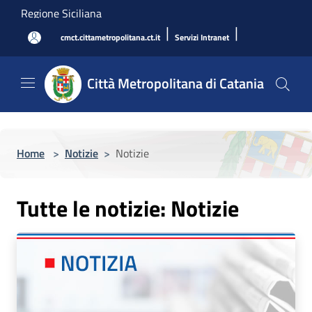
Salta al contenuto principale
Regione Siciliana
|
|
cmct.cittametropolitana.ct.it
Servizi Intranet
Città Metropolitana di Catania
Home
>
Notizie
>
Notizie
Tutte le notizie: Notizie