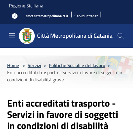
Salta al contenuto principale
Regione Siciliana
|
|
cmct.cittametropolitana.ct.it
Servizi Intranet
Città Metropolitana di Catania
Home
>
Servizi
>
Politiche Sociali e del lavoro
>
Enti accreditati trasporto - Servizi in favore di soggetti in
condizioni di disabilità grave
Enti accreditati trasporto -
Servizi in favore di soggetti
in condizioni di disabilità