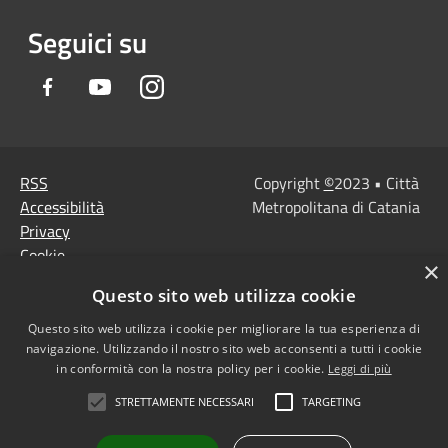
Seguici su
Facebook
Youtube
Instagram
RSS
Copyright
©
2023 • Città
Accessibilità
Metropolitana di Catania
Privacy
Cookie
×
Mappa del sito
Questo sito web utilizza cookie
Note Legali
Agenzia per l'Italia
Questo sito web utilizza i cookie per migliorare la tua esperienza di
navigazione. Utilizzando il nostro sito web acconsenti a tutti i cookie
digitale
in conformità con la nostra policy per i cookie.
Leggi di più
Dichiarazione di
STRETTAMENTE NECESSARI
TARGETING
accessibilità
Dichiarazione di