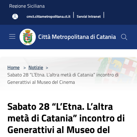
Salta al contenuto principale
Regione Siciliana
|
|
cmct.cittametropolitana.ct.it
Servizi Intranet
Città Metropolitana di Catania
Home
>
Notizie
>
Sabato 28 “L’Etna. L’altra metà di Catania” incontro di
Generattivi al Museo del Cinema
Sabato 28 “L’Etna. L’altra
metà di Catania” incontro di
Generattivi al Museo del