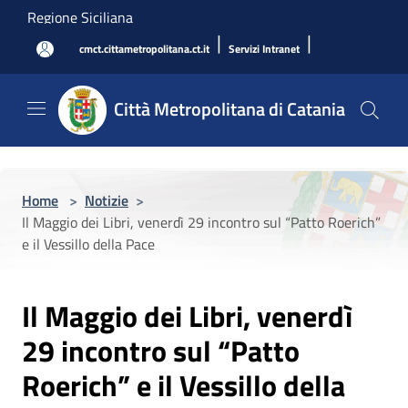
Salta al contenuto principale
Regione Siciliana
|
|
cmct.cittametropolitana.ct.it
Servizi Intranet
Città Metropolitana di Catania
Home
>
Notizie
>
Il Maggio dei Libri, venerdì 29 incontro sul “Patto Roerich”
e il Vessillo della Pace
Il Maggio dei Libri, venerdì
29 incontro sul “Patto
Roerich” e il Vessillo della