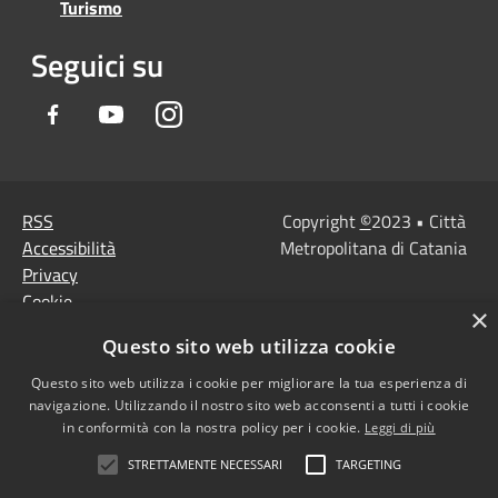
Turismo
Seguici su
Facebook
Youtube
Instagram
RSS
Copyright
©
2023 • Città
Accessibilità
Metropolitana di Catania
Privacy
Cookie
×
Mappa del sito
Questo sito web utilizza cookie
Note Legali
Agenzia per l'Italia
Questo sito web utilizza i cookie per migliorare la tua esperienza di
navigazione. Utilizzando il nostro sito web acconsenti a tutti i cookie
digitale
in conformità con la nostra policy per i cookie.
Leggi di più
Dichiarazione di
STRETTAMENTE NECESSARI
TARGETING
accessibilità