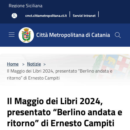
Salta al contenuto principale
Regione Siciliana
|
|
cmct.cittametropolitana.ct.it
Servizi Intranet
Città Metropolitana di Catania
Home
>
Notizie
>
Il Maggio dei Libri 2024, presentato “Berlino andata e
ritorno” di Ernesto Campiti
Il Maggio dei Libri 2024,
presentato “Berlino andata e
ritorno” di Ernesto Campiti