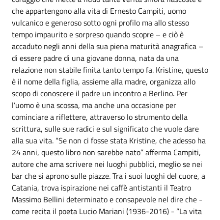
che appartengono alla vita di Ernesto Campiti, uomo
vulcanico e generoso sotto ogni profilo ma allo stesso
tempo impaurito e sorpreso quando scopre – e ciò è
accaduto negli anni della sua piena maturità anagrafica –
di essere padre di una giovane donna, nata da una
relazione non stabile finita tanto tempo fa. Kristine, questo
è il nome della figlia, assieme alla madre, organizza allo
scopo di conoscere il padre un incontro a Berlino. Per
l’uomo è una scossa, ma anche una occasione per
cominciare a riflettere, attraverso lo strumento della
scrittura, sulle sue radici e sul significato che vuole dare
alla sua vita. “Se non ci fosse stata Kristine, che adesso ha
24 anni, questo libro non sarebbe nato” afferma Campiti,
autore che ama scrivere nei luoghi pubblici, meglio se nei
bar che si aprono sulle piazze. Tra i suoi luoghi del cuore, a
Catania, trova ispirazione nei caffè antistanti il Teatro
Massimo Bellini determinato e consapevole nel dire che -
come recita il poeta Lucio Mariani (1936-2016) - “La vita