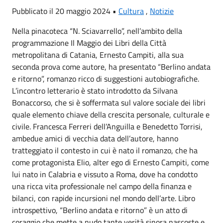
Pubblicato il 20 maggio 2024 •
Cultura
,
Notizie
Nella pinacoteca “N. Sciavarrello”, nell’ambito della
programmazione Il Maggio dei Libri della Città
metropolitana di Catania, Ernesto Campiti, alla sua
seconda prova come autore, ha presentato “Berlino andata
e ritorno”, romanzo ricco di suggestioni autobiografiche.
L’incontro letterario è stato introdotto da Silvana
Bonaccorso, che si è soffermata sul valore sociale dei libri
quale elemento chiave della crescita personale, culturale e
civile. Francesca Ferreri dell’Anguilla e Benedetto Torrisi,
ambedue amici di vecchia data dell’autore, hanno
tratteggiato il contesto in cui è nato il romanzo, che ha
come protagonista Elio, alter ego di Ernesto Campiti, come
lui nato in Calabria e vissuto a Roma, dove ha condotto
una ricca vita professionale nel campo della finanza e
bilanci, con rapide incursioni nel mondo dell’arte. Libro
introspettivo, “Berlino andata e ritorno” è un atto di
coraggio che mette a nudo tante verità sinora nascoste e