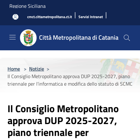
Salta al contenuto principale
Regione Siciliana
|
|
cmct.cittametropolitana.ct.it
Servizi Intranet
Città Metropolitana di Catania
Home
>
Notizie
>
Il Consiglio Metropolitano approva DUP 2025-2027, piano
triennale per l’informatica e modifica dello statuto di SCMC
Il Consiglio Metropolitano
approva DUP 2025-2027,
piano triennale per