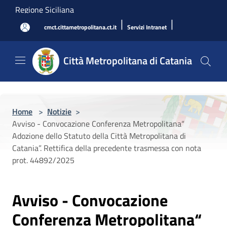
Salta al contenuto principale
Regione Siciliana
|
|
cmct.cittametropolitana.ct.it
Servizi Intranet
Città Metropolitana di Catania
Home
>
Notizie
>
Avviso - Convocazione Conferenza Metropolitana“
Adozione dello Statuto della Città Metropolitana di
Catania”. Rettifica della precedente trasmessa con nota
prot. 44892/2025
Avviso - Convocazione
Conferenza Metropolitana“