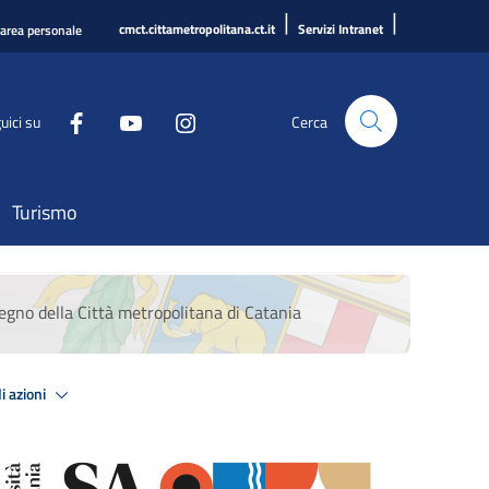
|
|
cmct.cittametropolitana.ct.it
Servizi Intranet
'area personale
uici su
Cerca
Turismo
tegno della Città metropolitana di Catania
i azioni