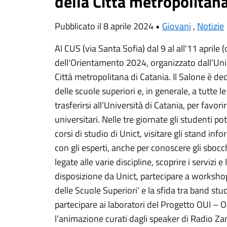
della Città metropolitana
Pubblicato il 8 aprile 2024 •
Giovani
,
Notizie
Al CUS (via Santa Sofia) dal 9 al all'11 aprile 
dell'Orientamento 2024, organizzato dall’Univ
Città metropolitana di Catania. Il Salone è ded
delle scuole superiori e, in generale, a tutte l
trasferirsi all’Università di Catania, per favo
universitari. Nelle tre giornate gli studenti p
corsi di studio di Unict, visitare gli stand inf
con gli esperti, anche per conoscere gli sbocch
legate alle varie discipline, scoprire i servizi
disposizione da Unict, partecipare a workshop t
delle Scuole Superiori’ e la sfida tra band st
partecipare ai laboratori del Progetto OUI – 
l’animazione curati dagli speaker di Radio Z