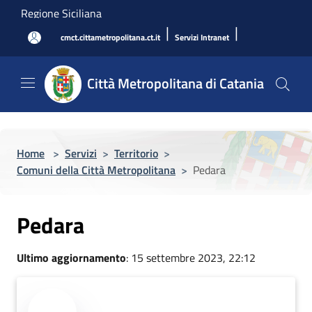
Salta al contenuto principale
Regione Siciliana
|
|
cmct.cittametropolitana.ct.it
Servizi Intranet
Città Metropolitana di Catania
Home
>
Servizi
>
Territorio
>
Comuni della Città Metropolitana
>
Pedara
Pedara
Ultimo aggiornamento
: 15 settembre 2023, 22:12