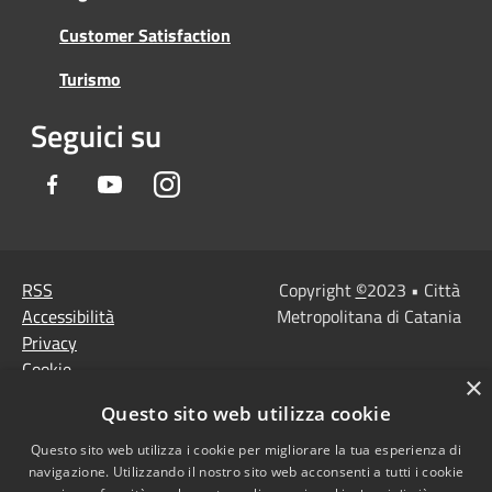
Customer Satisfaction
Turismo
Seguici su
Facebook
Youtube
Instagram
RSS
Copyright
©
2023 • Città
Accessibilità
Metropolitana di Catania
Privacy
Cookie
×
Mappa del sito
Questo sito web utilizza cookie
Note Legali
Questo sito web utilizza i cookie per migliorare la tua esperienza di
Agenzia per l'Italia
navigazione. Utilizzando il nostro sito web acconsenti a tutti i cookie
digitale