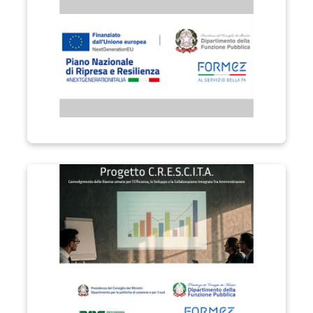
Progetto C.R.E.S.C.I.T.A.