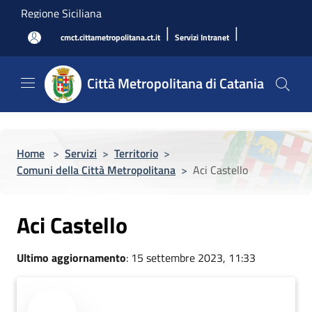
Salta al contenuto principale
Regione Siciliana
|
|
cmct.cittametropolitana.ct.it
Servizi Intranet
Città Metropolitana di Catania
Home
>
Servizi
>
Territorio
>
Comuni della Città Metropolitana
>
Aci Castello
Aci Castello
Ultimo aggiornamento
: 15 settembre 2023, 11:33