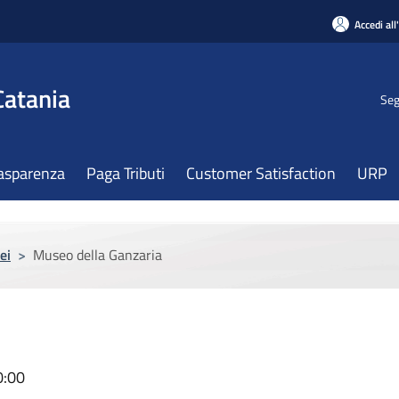
Accedi all
Catania
Seg
asparenza
Paga Tributi
Customer Satisfaction
URP
ei
>
Museo della Ganzaria
0:00