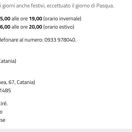
 i giorni anche festivi, eccettuato il giorno di Pasqua.
5,00
alle ore
19,00
(orario invernale)
6,00
alle ore
20,00
(orario estivo)
telefonare al numero: 0933 978040.
Catania)
nea, 67, Catania)
51485
iré.
so
ese