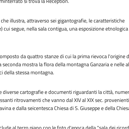
eminterrato si trova la Reception.
che illustra, attraverso sei gigantografie, le caratteristiche
te) cui segue, nella sala contigua, una esposizione etnologica
composto da quattro stanze di cui la prima rievoca l'origine 
a seconda mostra la flora della montagna Ganzaria e nelle al
ici della stessa montagna.
e diverse cartografie e documenti riguardanti la città, nume
ressanti ritrovamenti che vanno dal XIV al XIX sec. provenient
avina e dalla seicentesca Chiesa di S. Giuseppe e della Chi
clude al terzo piano con le foto d'epoca della "sala dei ricord