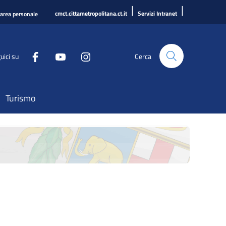
|
|
cmct.cittametropolitana.ct.it
Servizi Intranet
'area personale
uici su
Cerca
Turismo