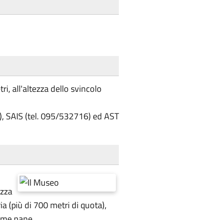
i, all'altezza dello svincolo
6), SAIS (tel. 095/532716) ed AST
azza
a (più di 700 metri di quota),
alme nane.