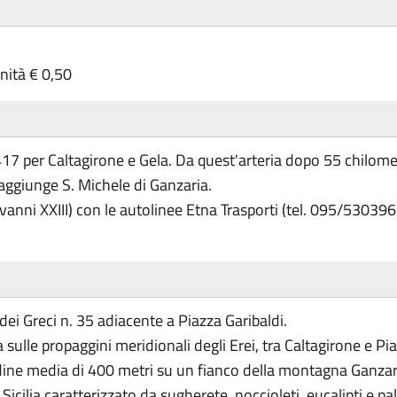
unità € 0,50
17 per Caltagirone e Gela. Da quest'arteria dopo 55 chilometr
raggiunge S. Michele di Ganzaria.
ovanni XXIII) con le autolinee Etna Trasporti (tel. 095/53039
 dei Greci n. 35 adiacente a Piazza Garibaldi.
a sulle propaggini meridionali degli Erei, tra Caltagirone e Pi
udine media di 400 metri su un fianco della montagna Ganzari
a Sicilia caratterizzato da sugherete, noccioleti, eucalipti e p