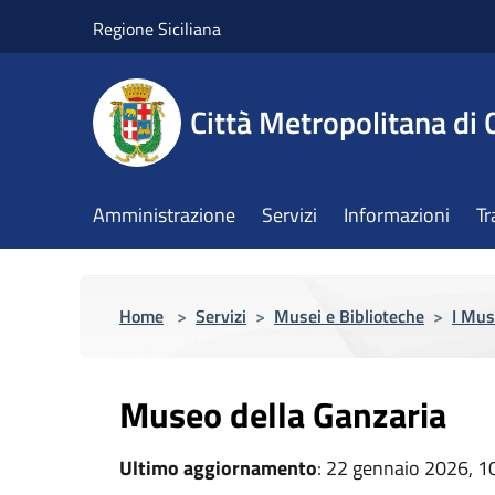
Salta al contenuto principale
Regione Siciliana
Città Metropolitana di 
Amministrazione
Servizi
Informazioni
Tr
Home
>
Servizi
>
Musei e Biblioteche
>
I Mus
Museo della Ganzaria
Ultimo aggiornamento
: 22 gennaio 2026, 1