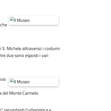
 che
di S. Michele attraverso i costumi
tre due sono esposti i vari
rosi
i
esa del Monte Carmelo.
i" riguardanti l'urbanistica e