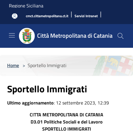
Salta al contenuto principale
Regione Siciliana
|
|
cmct.cittametropolitana.ct.it
Servizi Intranet
Città Metropolitana di Catania
Home
>
Sportello Immigrati
Sportello Immigrati
Ultimo aggiornamento
: 12 settembre 2023, 12:39
CITTA METROPOLITANA DI CATANIA
D3.01 Politiche Sociali e del Lavoro
SPORTELLO IMMIGRATI