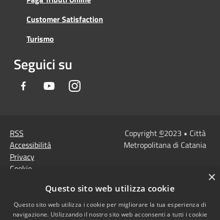
Customer Satisfaction
Turismo
Seguici su
Facebook
Youtube
Instagram
RSS
Copyright
©
2023 • Città
Accessibilità
Metropolitana di Catania
Privacy
Cookie
×
Mappa del sito
Questo sito web utilizza cookie
Note Legali
Questo sito web utilizza i cookie per migliorare la tua esperienza di
Agenzia per l'Italia
navigazione. Utilizzando il nostro sito web acconsenti a tutti i cookie
digitale