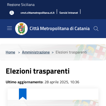
Salta al contenuto principale
Regione Siciliana
|
|
cmct.cittametropolitana.ct.it
Servizi Intranet
Città Metropolitana di Catania
Home
>
Amministrazione
>
Elezioni trasparenti
Elezioni trasparenti
Ultimo aggiornamento
: 28 aprile 2025, 10:36