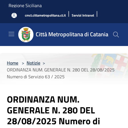
Salta al contenuto principale
Regione Siciliana
|
|
cmct.cittametropolitana.ct.it
Servizi Intranet
Città Metropolitana di Catania
Home
>
Notizie
>
ORDINANZA NUM. GENERALE N. 280 DEL 28/08/2025
Numero di Servizio 63 / 2025
ORDINANZA NUM.
GENERALE N. 280 DEL
28/08/2025 Numero di