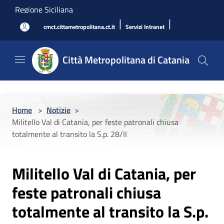
Salta al contenuto principale
Regione Siciliana
|
|
cmct.cittametropolitana.ct.it
Servizi Intranet
Città Metropolitana di Catania
Home
>
Notizie
>
Militello Val di Catania, per feste patronali chiusa
totalmente al transito la S.p. 28/II
Militello Val di Catania, per
feste patronali chiusa
totalmente al transito la S.p.