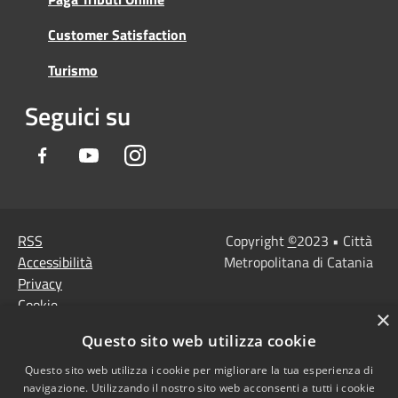
Customer Satisfaction
Turismo
Seguici su
Facebook
Youtube
Instagram
RSS
Copyright
©
2023 • Città
Accessibilità
Metropolitana di Catania
Privacy
Cookie
×
Mappa del sito
Questo sito web utilizza cookie
Note Legali
Agenzia per l'Italia
Questo sito web utilizza i cookie per migliorare la tua esperienza di
navigazione. Utilizzando il nostro sito web acconsenti a tutti i cookie
digitale