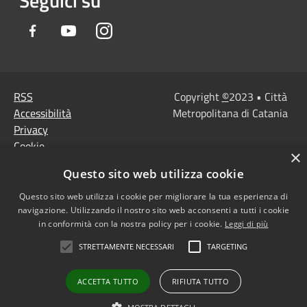
Seguici su
Facebook
Youtube
Instagram
RSS
Copyright
©
2023 • Città
Accessibilità
Metropolitana di Catania
Privacy
Cookie
×
Mappa del sito
Questo sito web utilizza cookie
Note Legali
Agenzia per l'Italia
Questo sito web utilizza i cookie per migliorare la tua esperienza di
navigazione. Utilizzando il nostro sito web acconsenti a tutti i cookie
digitale
in conformità con la nostra policy per i cookie.
Leggi di più
Dichiarazione di
STRETTAMENTE NECESSARI
TARGETING
accessibilità
Dichiarazione di
ACCETTA TUTTO
RIFIUTA TUTTO
accessibilità PagoPa
Obiettivi di accessibilità