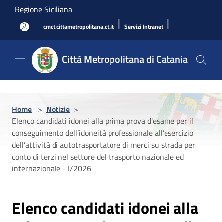
Salta al contenuto principale
Regione Siciliana
|
|
cmct.cittametropolitana.ct.it
Servizi Intranet
Città Metropolitana di Catania
Home
>
Notizie
>
Elenco candidati idonei alla prima prova d'esame per il
conseguimento dell’idoneità professionale all’esercizio
dell’attività di autotrasportatore di merci su strada per
conto di terzi nel settore del trasporto nazionale ed
internazionale - I/2026
Elenco candidati idonei alla