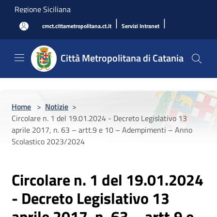
Salta al contenuto principale
Regione Siciliana
|
|
cmct.cittametropolitana.ct.it
Servizi Intranet
Città Metropolitana di Catania
Home
>
Notizie
>
Circolare n. 1 del 19.01.2024 - Decreto Legislativo 13
aprile 2017, n. 63 – artt.9 e 10 – Adempimenti – Anno
Scolastico 2023/2024
Circolare n. 1 del 19.01.2024
- Decreto Legislativo 13
aprile 2017, n. 63 – artt.9 e