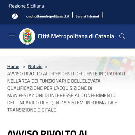
Salta al contenuto principale
Regione Siciliana
|
|
cmct.cittametropolitana.ct.it
Servizi Intranet
Città Metropolitana di Catania
Home
>
Notizie
>
AVVISO RIVOLTO AI DIPENDENTI DELL’ENTE INQUADRATI
NELL’AREA DEI FUNZIONARI E DELL’ELEVATA
QUALIFICAZIONE PER L’ACQUISIZIONE DI
MANIFESTAZIONI DI INTERESSE AL CONFERIMENTO
DELL’INCARICO DI E. Q. N. 15 SISTEMI INFORMATIVI E
TRANSIZIONE DIGITALE
AVVISO RIVOLTO AI