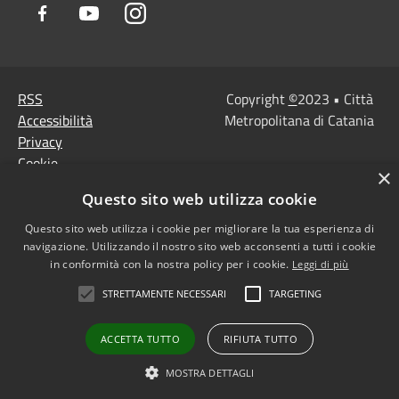
Facebook
Youtube
Instagram
RSS
Copyright
©
2023 • Città
Accessibilità
Metropolitana di Catania
Privacy
Cookie
×
Mappa del sito
Questo sito web utilizza cookie
Note Legali
Agenzia per l'Italia
Questo sito web utilizza i cookie per migliorare la tua esperienza di
navigazione. Utilizzando il nostro sito web acconsenti a tutti i cookie
digitale
in conformità con la nostra policy per i cookie.
Leggi di più
Dichiarazione di
STRETTAMENTE NECESSARI
TARGETING
accessibilità
Dichiarazione di
ACCETTA TUTTO
RIFIUTA TUTTO
accessibilità PagoPa
Obiettivi di accessibilità
MOSTRA DETTAGLI