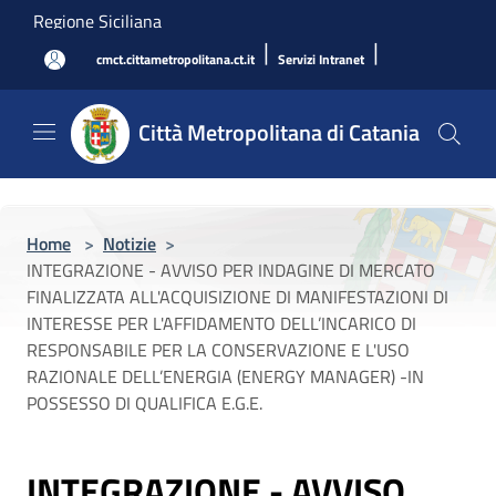
Salta al contenuto principale
Regione Siciliana
|
|
cmct.cittametropolitana.ct.it
Servizi Intranet
Città Metropolitana di Catania
Home
>
Notizie
>
INTEGRAZIONE - AVVISO PER INDAGINE DI MERCATO
FINALIZZATA ALL'ACQUISIZIONE DI MANIFESTAZIONI DI
INTERESSE PER L'AFFIDAMENTO DELL’INCARICO DI
RESPONSABILE PER LA CONSERVAZIONE E L'USO
RAZIONALE DELL’ENERGIA (ENERGY MANAGER) -IN
POSSESSO DI QUALIFICA E.G.E.
INTEGRAZIONE - AVVISO