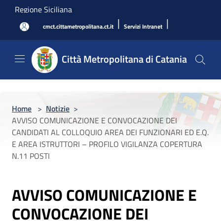
Salta al contenuto principale
Regione Siciliana
|
|
cmct.cittametropolitana.ct.it
Servizi Intranet
Città Metropolitana di Catania
Home
>
Notizie
>
AVVISO COMUNICAZIONE E CONVOCAZIONE DEI
CANDIDATI AL COLLOQUIO AREA DEI FUNZIONARI ED E.Q.
E AREA ISTRUTTORI – PROFILO VIGILANZA COPERTURA
N.11 POSTI
AVVISO COMUNICAZIONE E
CONVOCAZIONE DEI