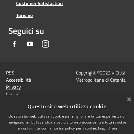
Customer Satisfaction
Turismo
Seguici su
Facebook
Youtube
Instagram
RSS
Copyright
©
2023 • Città
Accessibilità
Metropolitana di Catania
Privacy
Cookie
×
Mappa del sito
Questo sito web utilizza cookie
Note Legali
Agenzia per l'Italia
Questo sito web utilizza i cookie per migliorare la tua esperienza di
navigazione. Utilizzando il nostro sito web acconsenti a tutti i cookie
digitale
in conformità con la nostra policy per i cookie.
Leggi di più
Dichiarazione di