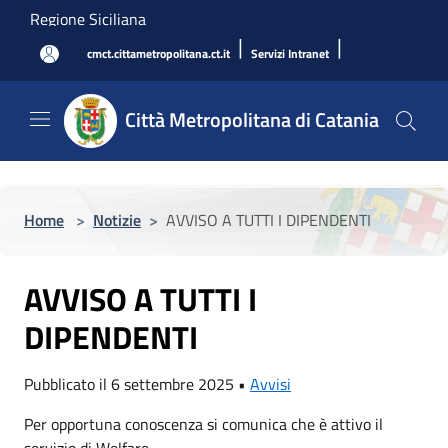
Salta al contenuto principale
Regione Siciliana
|
|
cmct.cittametropolitana.ct.it
Servizi Intranet
Città Metropolitana di Catania
Home
>
Notizie
>
AVVISO A TUTTI I DIPENDENTI
AVVISO A TUTTI I
DIPENDENTI
Pubblicato il 6 settembre 2025 •
Avvisi
Per opportuna conoscenza si comunica che è attivo il