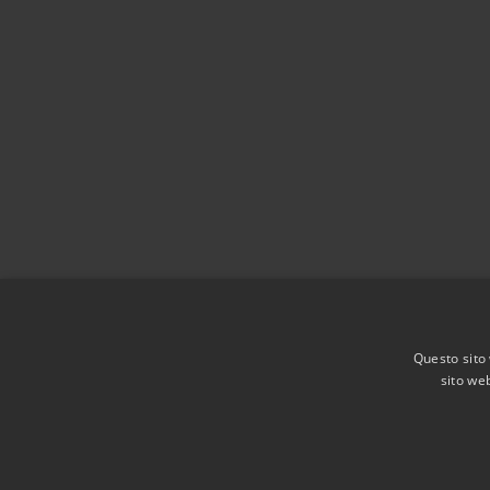
Questo sito 
sito web
RSS
Accessibilità
Privacy
Cookie
Mappa de
Agenzia per l'Italia digitale
Dichiarazione di acces