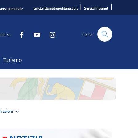
|
|
cmct.cittametropolitana.ct.it
Servizi Intranet
'area personale
uici su
Cerca
Turismo
i azioni