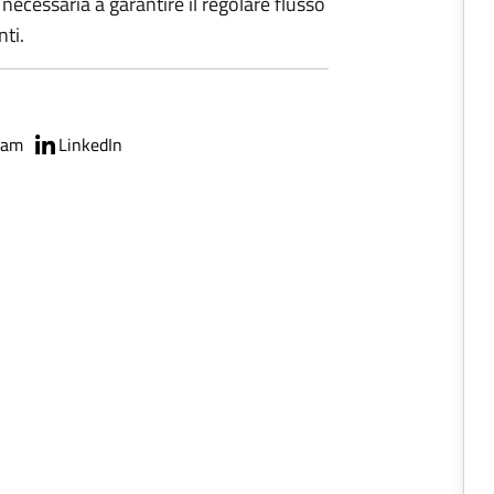
cessaria a garantire il regolare flusso
nti.
ram
LinkedIn