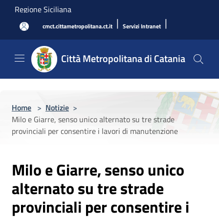
Salta al contenuto principale
Regione Siciliana
|
|
cmct.cittametropolitana.ct.it
Servizi Intranet
Città Metropolitana di Catania
Home
>
Notizie
>
Milo e Giarre, senso unico alternato su tre strade
provinciali per consentire i lavori di manutenzione
Milo e Giarre, senso unico
alternato su tre strade
provinciali per consentire i