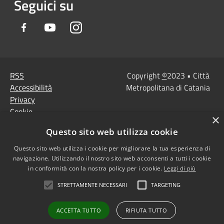
Seguici su
Facebook
Youtube
Instagram
RSS
Copyright
©
2023 • Città
Accessibilità
Metropolitana di Catania
Privacy
Cookie
×
Mappa del sito
Questo sito web utilizza cookie
Note Legali
Agenzia per l'Italia
Questo sito web utilizza i cookie per migliorare la tua esperienza di
navigazione. Utilizzando il nostro sito web acconsenti a tutti i cookie
digitale
in conformità con la nostra policy per i cookie.
Leggi di più
Dichiarazione di
STRETTAMENTE NECESSARI
TARGETING
accessibilità
Dichiarazione di
ACCETTA TUTTO
RIFIUTA TUTTO
accessibilità PagoPa