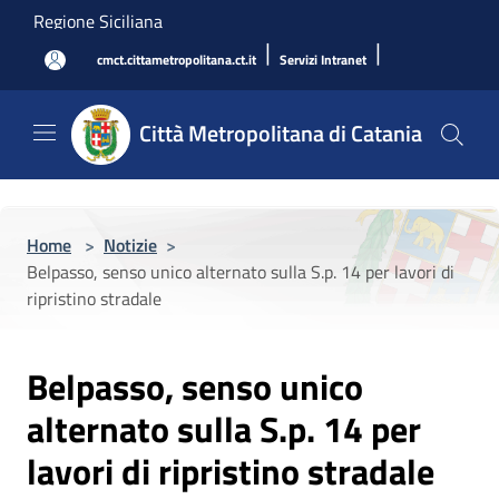
Salta al contenuto principale
Regione Siciliana
|
|
cmct.cittametropolitana.ct.it
Servizi Intranet
Città Metropolitana di Catania
Home
>
Notizie
>
Belpasso, senso unico alternato sulla S.p. 14 per lavori di
ripristino stradale
Belpasso, senso unico
alternato sulla S.p. 14 per
lavori di ripristino stradale