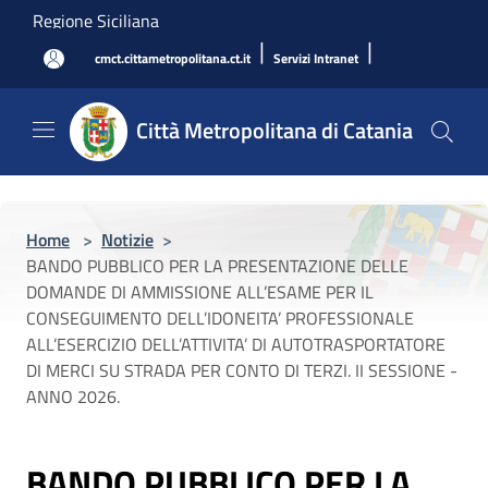
Salta al contenuto principale
Regione Siciliana
|
|
cmct.cittametropolitana.ct.it
Servizi Intranet
Città Metropolitana di Catania
Home
>
Notizie
>
BANDO PUBBLICO PER LA PRESENTAZIONE DELLE
DOMANDE DI AMMISSIONE ALL’ESAME PER IL
CONSEGUIMENTO DELL’IDONEITA’ PROFESSIONALE
ALL’ESERCIZIO DELL’ATTIVITA’ DI AUTOTRASPORTATORE
DI MERCI SU STRADA PER CONTO DI TERZI. II SESSIONE -
ANNO 2026.
BANDO PUBBLICO PER LA