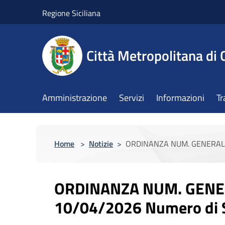
Salta al contenuto principale
Regione Siciliana
Città Metropolitana di 
Amministrazione
Servizi
Informazioni
Tr
Home
>
Notizie
>
ORDINANZA NUM. GENERALE N
ORDINANZA NUM. GENER
10/04/2026 Numero di S