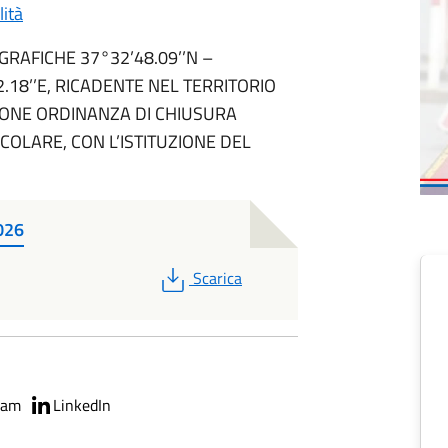
lità
GRAFICHE 37°32’48.09’’N –
12.18’’E, RICADENTE NEL TERRITORIO
IONE ORDINANZA DI CHIUSURA
COLARE, CON L’ISTITUZIONE DEL
026
PDF
Scarica
ram
LinkedIn