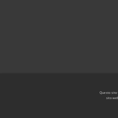
Questo sito 
sito web
RSS
Accessibilità
Privacy
Cookie
Mappa de