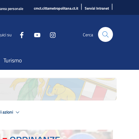
|
|
cmct.cittametropolitana.ct.it
Servizi Intranet
'area personale
uici su
Cerca
Turismo
i azioni