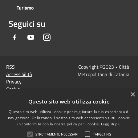
Turismo
Seguici su
Facebook
Youtube
Instagram
RSS
Copyright
©
2023 • Città
Accessibilità
Metropolitana di Catania
Privacy
Cookie
×
Mappa del sito
Questo sito web utilizza cookie
Note Legali
Agenzia per l'Italia
Questo sito web utilizza i cookie per migliorare la tua esperienza di
navigazione. Utilizzando il nostro sito web acconsenti a tutti i cookie
digitale
in conformità con la nostra policy per i cookie.
Leggi di più
Dichiarazione di
STRETTAMENTE NECESSARI
TARGETING
accessibilità