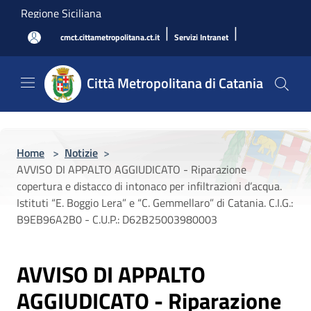
Salta al contenuto principale
Regione Siciliana
|
|
cmct.cittametropolitana.ct.it
Servizi Intranet
Città Metropolitana di Catania
Home
>
Notizie
>
AVVISO DI APPALTO AGGIUDICATO - Riparazione
copertura e distacco di intonaco per infiltrazioni d’acqua.
Istituti “E. Boggio Lera” e “C. Gemmellaro” di Catania. C.I.G.:
B9EB96A2B0 - C.U.P.: D62B25003980003
AVVISO DI APPALTO
AGGIUDICATO - Riparazione