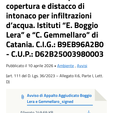
copertura e distacco di
intonaco per infiltrazioni
d’acqua. Istituti “E. Boggio
Lera” e “C. Gemmellaro” di
Catania. C.I.G.: B9EB96A2B0
- C.U.P.: D62B25003980003
Pubblicato il 10 aprile 2026 •
Ambiente
,
Avvisi
(art. 111 del D. Lgs. 36/2023 – Allegato II.6, Parte I, Lett.
D)
Avviso di Appalto Aggiudicato Boggio
Lera e Gemmellaro_signed
PDF
Allegato 249.69 KB