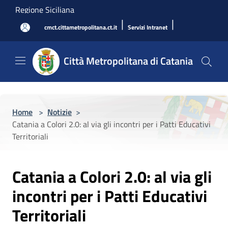
Salta al contenuto principale
Regione Siciliana
|
|
cmct.cittametropolitana.ct.it
Servizi Intranet
Città Metropolitana di Catania
Home
>
Notizie
>
Catania a Colori 2.0: al via gli incontri per i Patti Educativi
Territoriali
Catania a Colori 2.0: al via gli
incontri per i Patti Educativi
Territoriali