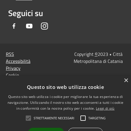
Seguici su
Facebook
Youtube
Instagram
RSS
Copyright
©
2023 • Città
Accessibilità
Metropolitana di Catania
Privacy
Cookie
×
Mappa del sito
Questo sito web utilizza cookie
Note Legali
Agenzia per l'Italia
Questo sito web utilizza i cookie per migliorare la tua esperienza di
navigazione. Utilizzando il nostro sito web acconsenti a tutti i cookie
digitale
in conformità con la nostra policy per i cookie.
Leggi di più
Dichiarazione di
STRETTAMENTE NECESSARI
TARGETING
accessibilità
Dichiarazione di