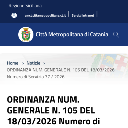
Salta al contenuto principale
Regione Siciliana
|
|
cmct.cittametropolitana.ct.it
Servizi Intranet
Città Metropolitana di Catania
Home
>
Notizie
>
ORDINANZA NUM. GENERALE N. 105 DEL 18/03/2026
Numero di Servizio 77 / 2026
ORDINANZA NUM.
GENERALE N. 105 DEL
18/03/2026 Numero di