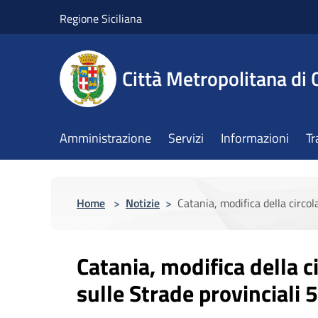
Salta al contenuto principale
Regione Siciliana
Città Metropolitana di 
Amministrazione
Servizi
Informazioni
Tr
Home
>
Notizie
>
Catania, modifica della circol
Catania, modifica della c
sulle Strade provinciali 