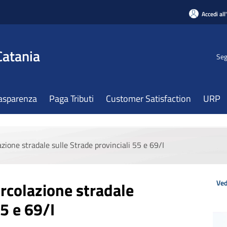
Accedi all
Catania
Seg
asparenza
Paga Tributi
Customer Satisfaction
URP
azione stradale sulle Strade provinciali 55 e 69/I
Ved
ircolazione stradale
55 e 69/I