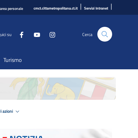
|
|
cmct.cittametropolitana.ct.it
Servizi Intranet
'area personale
uici su
Cerca
Turismo
i azioni