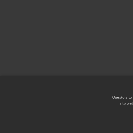
Questo sito 
sito web
RSS
Accessibilità
Privacy
Cookie
Mappa de
Agenzia per l'Italia digitale
Dichiarazione di acces