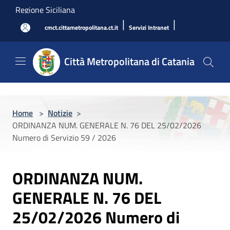
Salta al contenuto principale
Regione Siciliana
|
|
cmct.cittametropolitana.ct.it
Servizi Intranet
Città Metropolitana di Catania
Home
>
Notizie
>
ORDINANZA NUM. GENERALE N. 76 DEL 25/02/2026
Numero di Servizio 59 / 2026
ORDINANZA NUM.
GENERALE N. 76 DEL
25/02/2026 Numero di