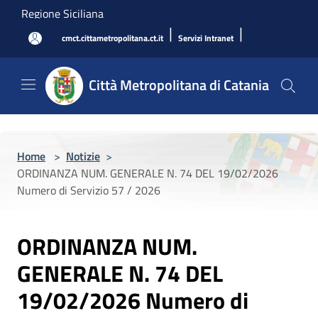
Salta al contenuto principale
Regione Siciliana
|
|
cmct.cittametropolitana.ct.it
Servizi Intranet
Città Metropolitana di Catania
Home
>
Notizie
>
ORDINANZA NUM. GENERALE N. 74 DEL 19/02/2026
Numero di Servizio 57 / 2026
ORDINANZA NUM.
GENERALE N. 74 DEL
19/02/2026 Numero di