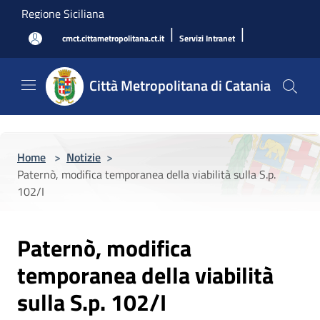
Salta al contenuto principale
Regione Siciliana
|
|
cmct.cittametropolitana.ct.it
Servizi Intranet
Città Metropolitana di Catania
Home
>
Notizie
>
Paternò, modifica temporanea della viabilità sulla S.p.
102/I
Paternò, modifica
temporanea della viabilità
sulla S.p. 102/I