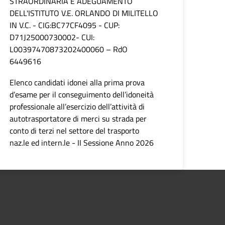
STRAORDINARIA E ADEGUAMENTO
DELL'ISTITUTO V.E. ORLANDO DI MILITELLO
IN V.C. - CIG:BC77CF4095 - CUP:
D71J25000730002- CUI:
L00397470873202400060 – RdO
6449616
Elenco candidati idonei alla prima prova
d’esame per il conseguimento dell’idoneità
professionale all’esercizio dell’attività di
autotrasportatore di merci su strada per
conto di terzi nel settore del trasporto
naz.le ed intern.le - II Sessione Anno 2026