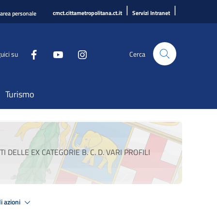
|
|
cmct.cittametropolitana.ct.it
Servizi Intranet
'area personale
uici su
Cerca
Turismo
DELLE EX CATEGORIE B. C. D. VARI PROFILI
i azioni