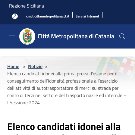
Salta al contenuto principale
Regione Siciliana
|
|
cmct.cittametropolitana.ct.it
Servizi Intranet
Città Metropolitana di Catania
Home
>
Notizie
>
Elenco candidati idonei alla prima prova d’esame per il
conseguimento dell’idoneità professionale all’esercizio
dell’attività di autotrasportatore di merci su strada per
conto di terzi nel settore del trasporto naz.le ed intern.le –
I Sessione 2024
Elenco candidati idonei alla