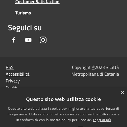
Customer Satisfaction
Turismo
Seguici su
Facebook
Youtube
Instagram
RSS
Copyright
©
2023 • Città
Accessibilità
Metropolitana di Catania
Privacy
Cookie
×
Mappa del sito
Questo sito web utilizza cookie
Note Legali
Agenzia per l'Italia
Questo sito web utilizza i cookie per migliorare la tua esperienza di
navigazione. Utilizzando il nostro sito web acconsenti a tutti i cookie
digitale
in conformità con la nostra policy per i cookie.
Leggi di più
Dichiarazione di