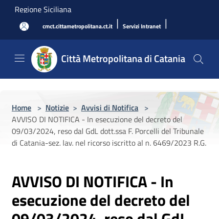
Salta al contenuto principale
Regione Siciliana
|
|
cmct.cittametropolitana.ct.it
Servizi Intranet
Città Metropolitana di Catania
Home
>
Notizie
>
Avvisi di Notifica
>
AVVISO DI NOTIFICA - In esecuzione del decreto del
09/03/2024, reso dal GdL dott.ssa F. Porcelli del Tribunale
di Catania-sez. lav. nel ricorso iscritto al n. 6469/2023 R.G.
AVVISO DI NOTIFICA - In
esecuzione del decreto del
09/03/2024, reso dal GdL