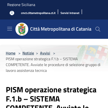
Salta al contenuto principale
Regione Siciliana
|
|
cmct.cittametropolitana.ct.it
Servizi Intranet
Città Metropolitana di Catania
Home
>
Notizie
>
Avvisi
>
PISM operazione strategica F.1.b – SISTEMA
COMPETENTE. Avviate le procedure di selezione gruppo di
lavoro assistenza tecnica
PISM operazione strategica
F.1.b – SISTEMA
COMPETENTE. Avviate le