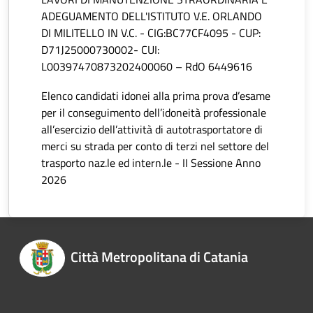
ADEGUAMENTO DELL'ISTITUTO V.E. ORLANDO
DI MILITELLO IN V.C. - CIG:BC77CF4095 - CUP:
D71J25000730002- CUI:
L00397470873202400060 – RdO 6449616
Elenco candidati idonei alla prima prova d’esame
per il conseguimento dell’idoneità professionale
all’esercizio dell’attività di autotrasportatore di
merci su strada per conto di terzi nel settore del
trasporto naz.le ed intern.le - II Sessione Anno
2026
Città Metropolitana di Catania