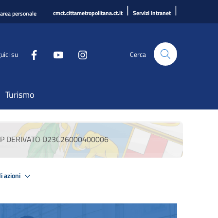
|
|
cmct.cittametropolitana.ct.it
Servizi Intranet
'area personale
uici su
Cerca
Turismo
CUP DERIVATO D23C26000400006
i azioni