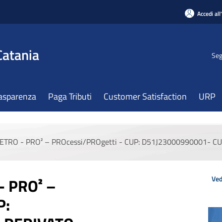
Accedi all
Catania
Seg
asparenza
Paga Tributi
Customer Satisfaction
URP
METRO - PRO² – PROcessi/PROgetti - CUP: D51J23000990001- 
Ved
- PRO² –
P: